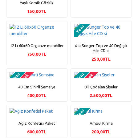
Yaylı Komik Gözlük
150,00TL
Yeni
12 Li 60x60 Organze mendiller
4 lü Sünger Top ve 40 Değişik
Hile CD si
750,00TL
250,00TL
Yeni
Yeni
Stokta yok
Stokta yok
40 Cm Sihirli Şemsiye
8'li Çoğalan Şişeler
400,00TL
2.500,00TL
Yeni
Ağız Konfetisi Paket
Ampül Kırma
600,00TL
200,00TL