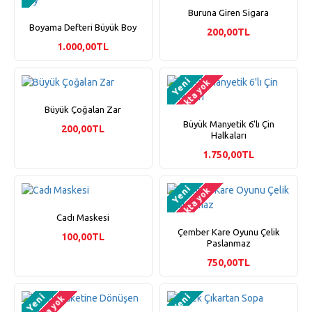
Buruna Giren Sigara
Boyama Defteri Büyük Boy
200,00TL
1.000,00TL
Yeni
Stokta yok
Büyük Çoğalan Zar
Büyük Manyetik 6'lı Çin
200,00TL
Halkaları
1.750,00TL
Yeni
Stokta yok
Cadı Maskesi
Çember Kare Oyunu Çelik
100,00TL
Paslanmaz
750,00TL
Yeni
Yeni