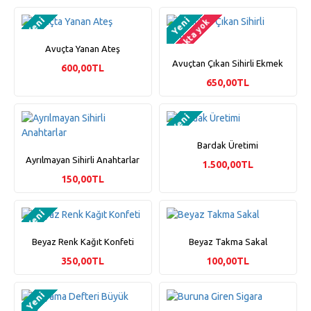
Yeni
Yeni
Stokta yok
Avuçta Yanan Ateş
Avuçtan Çıkan Sihirli Ekmek
600,00TL
650,00TL
Yeni
Bardak Üretimi
Ayrılmayan Sihirli Anahtarlar
1.500,00TL
150,00TL
Yeni
Beyaz Renk Kağıt Konfeti
Beyaz Takma Sakal
350,00TL
100,00TL
Yeni