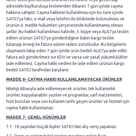
adresteki kişi/kuruluşa tesliminden itibaren 7 gün içinde cayma
hakkına sahiptir. Cayma hakkının kullanılması için bu süre içinde
SATICI'ya faks, e-mail veya telefon ile bildirimde bulunulması ve
ürünün 6. madde hükümleri çerçevesinde kullanılmamış olması
şarttır. Bu hakkın kullanılması halinde, 3. kişiye veya ALICI'ya teslim
edilen ürünün SATICI'ya gönderildiğine ilişkin kargo teslim
tutanağı örneği ile fatura aslının iadesi zorunludur. Bu belgelerin
ulaşmasını takip eden 7 gün içinde ürün bedeli ALICI'ya iade edilir.
Fatura aslı gönderilmez ise KDV ve varsa sair yasal yükümlülükler
iade edilemez. Cayma hakkı nedeni ile iade edilen ürünün kargo
bedeli SATICI tarafından karşılanır.
MADDE 6- CAYMA HAKKI KULLANILAMAYACAK ÜRÜNLER
Niteliği itibarıyla iade edilemeyecek ürünler, tek kullanımlık
ürünler, kopyalanabilir yazılım ve programlar, sarf malzemeleri,
hızlı bozulan veya son kullanım tarihi geçen ürünler ve hizmet için
cayma hakkı kullanılamaz.
MADDE 7- GENEL HÜKÜMLER
7.1- 18 yaşından küçük kişiler SATICI’dan alış-veriş yapamaz.