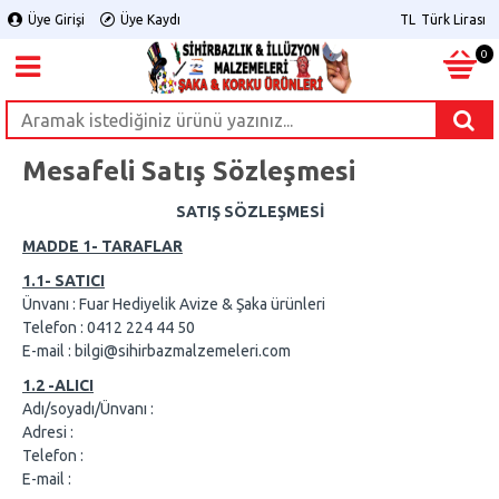
Üye Girişi
Üye Kaydı
TL
Türk Lirası
0
Mesafeli Satış Sözleşmesi
SATIŞ SÖZLEŞMESİ
MADDE 1- TARAFLAR
1.1- SATICI
Ünvanı : Fuar Hediyelik Avize & Şaka ürünleri
Telefon : 0412 224 44 50
E-mail : bilgi@sihirbazmalzemeleri.com
1.2 -ALICI
Adı/soyadı/Ünvanı :
Adresi :
Telefon :
E-mail :