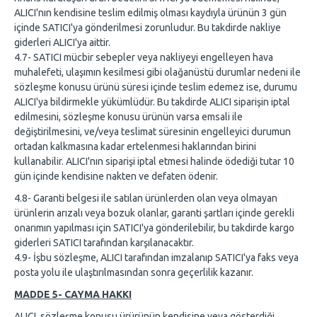
ALICI'nın kendisine teslim edilmiş olması kaydıyla ürünün 3 gün
içinde SATICI'ya gönderilmesi zorunludur. Bu takdirde nakliye
giderleri ALICI'ya aittir.
4.7- SATICI mücbir sebepler veya nakliyeyi engelleyen hava
muhalefeti, ulaşımın kesilmesi gibi olağanüstü durumlar nedeni ile
sözleşme konusu ürünü süresi içinde teslim edemez ise, durumu
ALICI'ya bildirmekle yükümlüdür. Bu takdirde ALICI siparişin iptal
edilmesini, sözleşme konusu ürünün varsa emsali ile
değiştirilmesini, ve/veya teslimat süresinin engelleyici durumun
ortadan kalkmasına kadar ertelenmesi haklarından birini
kullanabilir. ALICI'nın siparişi iptal etmesi halinde ödediği tutar 10
gün içinde kendisine nakten ve defaten ödenir.
4.8- Garanti belgesi ile satılan ürünlerden olan veya olmayan
ürünlerin arızalı veya bozuk olanlar, garanti şartları içinde gerekli
onarımın yapılması için SATICI'ya gönderilebilir, bu takdirde kargo
giderleri SATICI tarafından karşılanacaktır.
4.9- İşbu sözleşme, ALICI tarafından imzalanıp SATICI'ya faks veya
posta yolu ile ulaştırılmasından sonra geçerlilik kazanır.
MADDE 5- CAYMA HAKKI
ALICI, sözleşme konusu ürürünün kendisine veya gösterdiği