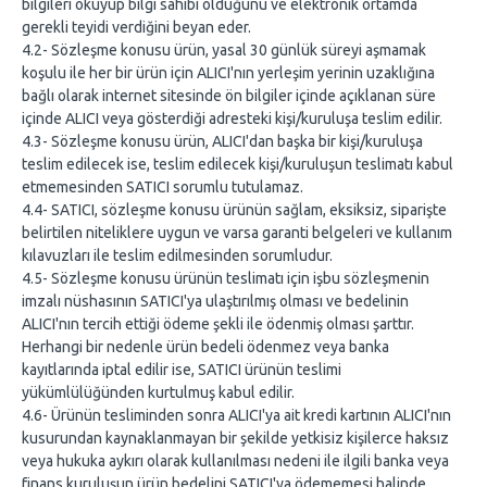
bilgileri okuyup bilgi sahibi olduğunu ve elektronik ortamda
gerekli teyidi verdiğini beyan eder.
4.2- Sözleşme konusu ürün, yasal 30 günlük süreyi aşmamak
koşulu ile her bir ürün için ALICI'nın yerleşim yerinin uzaklığına
bağlı olarak internet sitesinde ön bilgiler içinde açıklanan süre
içinde ALICI veya gösterdiği adresteki kişi/kuruluşa teslim edilir.
4.3- Sözleşme konusu ürün, ALICI'dan başka bir kişi/kuruluşa
teslim edilecek ise, teslim edilecek kişi/kuruluşun teslimatı kabul
etmemesinden SATICI sorumlu tutulamaz.
4.4- SATICI, sözleşme konusu ürünün sağlam, eksiksiz, siparişte
belirtilen niteliklere uygun ve varsa garanti belgeleri ve kullanım
kılavuzları ile teslim edilmesinden sorumludur.
4.5- Sözleşme konusu ürünün teslimatı için işbu sözleşmenin
imzalı nüshasının SATICI'ya ulaştırılmış olması ve bedelinin
ALICI'nın tercih ettiği ödeme şekli ile ödenmiş olması şarttır.
Herhangi bir nedenle ürün bedeli ödenmez veya banka
kayıtlarında iptal edilir ise, SATICI ürünün teslimi
yükümlülüğünden kurtulmuş kabul edilir.
4.6- Ürünün tesliminden sonra ALICI'ya ait kredi kartının ALICI'nın
kusurundan kaynaklanmayan bir şekilde yetkisiz kişilerce haksız
veya hukuka aykırı olarak kullanılması nedeni ile ilgili banka veya
finans kuruluşun ürün bedelini SATICI'ya ödememesi halinde,