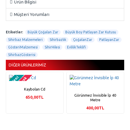
Ürün Bilgisi
Müşteri Yorumları
Etiketler:
Büyük Çoğalan Zar
Büyük Boy Patlayan Zar Kutusu
Sihirbaz Malzemeleri
Sihirbazlık
ÇoğalanZar
PatlayanZar
GösteriMalzemesi
SihirHilesi
EvlilikTeklifi
SihirbazGösterisi
DIĞER ÜRÜNLERIMIZ
Yeni
Stokta yok
Kaybolan Cd
Görünmez İnvisible İp 40
650,00TL
Metre
400,00TL