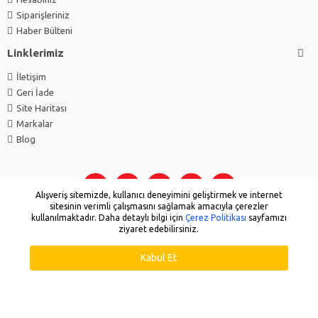
Siparişleriniz
Haber Bülteni
Linklerimiz
İletişim
Geri İade
Site Haritası
Markalar
Blog
Alışveriş sitemizde, kullanıcı deneyimini geliştirmek ve internet
sitesinin verimli çalışmasını sağlamak amacıyla çerezler
kullanılmaktadır. Daha detaylı bilgi için
Çerez Politikası
sayfamızı
WHATSAPP SIPARIŞ
ziyaret edebilirsiniz.
Copyright © 2025 - Tüm Hakları Saklıdır - Sihirbazmalzemeleri.com
Kabul Et
Sepete Ekle
Hemen Satın Al