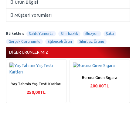
Ürün Bilgisi
Müşteri Yorumları
Etiketler:
SahteYumurta
Sihirbazlık
illüzyon
Şaka
Gerçek Görünümlü
Eğlenceli Ürün
Sihirbaz Ürünü
DIĞER ÜRÜNLERIMIZ
Buruna Giren Sigara
Yaş Tahmin Yaş Testi Kartları
200,00TL
250,00TL